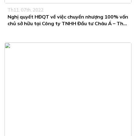
Th11, 07th, 2022
Nghị quyết HĐQT về việc chuyển nhượng 100% vốn
chủ sở hữu tại Công ty TNHH Đầu tư Châu Á – Thái
Bình Dương – Bắc Ninh cho Công ty CP Tập đoàn
Apec Group.