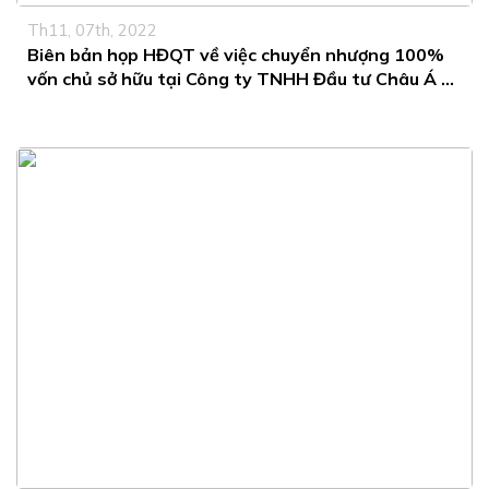
Th11, 07th, 2022
Biên bản họp HĐQT về việc chuyển nhượng 100%
vốn chủ sở hữu tại Công ty TNHH Đầu tư Châu Á –
Thái Bình Dương – Bắc Ninh cho Công ty CP Tập
đoàn Apec Group