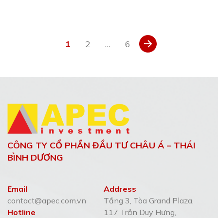
P
1
2
…
6
h
â
n
t
r
a
CÔNG TY CỔ PHẦN ĐẦU TƯ CHÂU Á – THÁI
n
BÌNH DƯƠNG
g
b
Email
Address
contact@apec.com.vn
Tầng 3, Tòa Grand Plaza,
à
Hotline
117 Trần Duy Hưng,