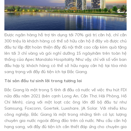
Được ngân hàng hỗ trợ tín dụng tới 70% giá trị căn hộ, chỉ cần
300 triệu là khách hàng có thể sở hữu căn hộ ở đây và được chủ
đầu tư lắp đặt hoàn thiện đầy đủ nội thất cao cấp kèm quà tặng
lên tới 3 chỉ vàng và gói nghỉ dưỡng 15 ngày/năm trên toàn hệ
thống của Apec Mandala Hospitality. Như vậy, chỉ với số vốn ban
đầu hợp lý, khách hàng có thể sở hữu ngay căn hộ tại tòa nhà
sang trọng với đầy đủ tiện ích tại Bắc Giang.
Tài sản đầu tư sinh lời trong tương lai
Bắc Giang là một trong 5 tỉnh đi đầu cả nước về việc thu hút FDI
nửa đầu năm 2021 (bên cạnh Long An, Cần Thơ, Hải Phòng, Hồ
Chí Minh), cùng với một loạt các ông lớn đổ bộ đầu tư như
Samsung, Foxconn, Goertek, Luxshare, JA Solar. Với nhiều khu
công nghiệp, Bắc Giang là một trong những tỉnh có lực lượng
chuyên gia nước ngoài đông đảo trên cả nước. Nhu cầu căn hộ
hạng sang, với đầy đủ tiện ích cần thiết đáp ứng cho chuyên gia