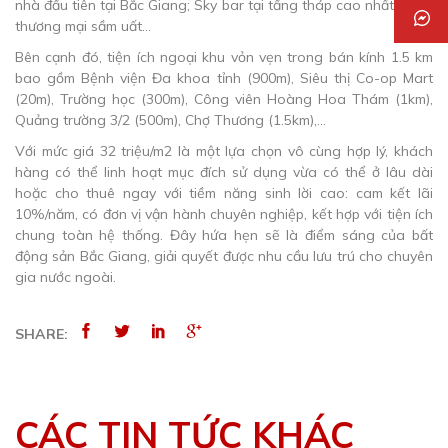
nhà đầu tiên tại Bắc Giang; Sky bar tại tầng tháp cao nhất, shop
thương mại sầm uất…
Bên cạnh đó, tiện ích ngoại khu vỏn vẹn trong bán kính 1.5 km
bao gồm Bệnh viện Đa khoa tỉnh (900m), Siêu thị Co-op Mart
(20m), Trường học (300m), Công viên Hoàng Hoa Thám (1km),
Quảng trường 3/2 (500m), Chợ Thương (1.5km),…
Với mức giá 32 triệu/m2 là một lựa chọn vô cùng hợp lý, khách
hàng có thể linh hoạt mục đích sử dụng vừa có thể ở lâu dài
hoặc cho thuê ngay với tiềm năng sinh lời cao: cam kết lãi
10%/năm, có đơn vị vận hành chuyên nghiệp, kết hợp với tiện ích
chung toàn hệ thống. Đây hứa hẹn sẽ là điểm sáng của bất
động sản Bắc Giang, giải quyết được nhu cầu lưu trú cho chuyên
gia nước ngoài.
SHARE:
CÁC TIN TỨC KHÁC