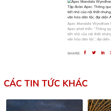
Apec Mandala Wyndham Ph
Apec phát triển. “Thông qu
tiết nhỏ của nội thất như
văn hóa dân tộc”, đại diện
SHARE:
CÁC TIN TỨC KHÁC