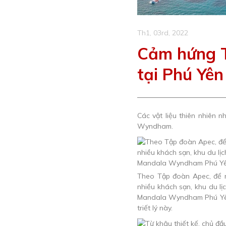
Th1, 03rd, 2022
Cảm hứng T
tại Phú Yên
Các vật liệu thiên nhiên n
Wyndham.
Theo Tập đoàn Apec, để n
nhiều khách sạn, khu du l
Mandala Wyndham Phú Yên 
triết lý này.