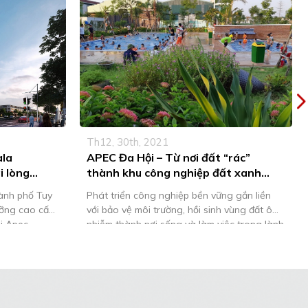
Th12, 30th, 2021
ala
APEC Đa Hội – Từ nơi đất “rác”
 lòng
thành khu công nghiệp đất xanh
“resort”
hành phố Tuy
Phát triển công nghiệp bền vững gắn liền
ưỡng cao cấp
với bảo vệ môi trường, hồi sinh vùng đất ô
ọi Apec
nhiễm thành nơi sống và làm việc trong lành
 tập đoàn
– đó là điều thần kì mà Tập đoàn APEC đã
 từ tiến độ
làm được tại mảnh đất làng nghề Đa Hội –
pháp lý đầy
Bắc Ninh Tiếng than từ “làng rác” […]