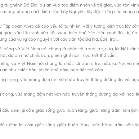
tư Tập đoàn Apec đề cao yếu tố tự nhiên. Với ý tưởng kiến trúc lấy c
hị giác, vừa tôn vinh bản sắc vùng biển Phú Yên. Bên cạnh đó, dự á
rưng của vùng cao nguyên với các dân tộc Ba Na, Êđê, Jrai…
êng và Việt Nam nói chung là nhắc tới tranh, tre, nứa, lá. Nét văn 
dự án như chiếc bàn, phiến ghế nằm, họa tiết thổ cẩm…
trọng, vừa mang đậm nét văn hóa truyền thống đương đại với họa tiế
 đều đem lại cảm giác sống giữa buôn làng, giữa hàng trăm năm lị