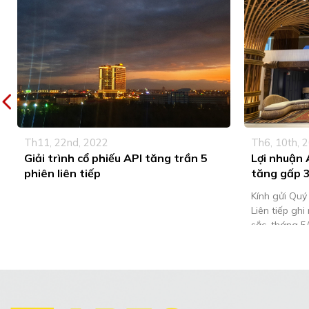
Th11, 22nd, 2022
Th6, 10th, 
Giải trình cổ phiếu API tăng trần 5
Lợi nhuận 
phiên liên tiếp
tăng gấp 3
Kính gửi Quý
Liên tiếp gh
sắc, tháng 5/
lợi nhuận đạt
lượt tăng gấp
kỳ. Cụ thể, t