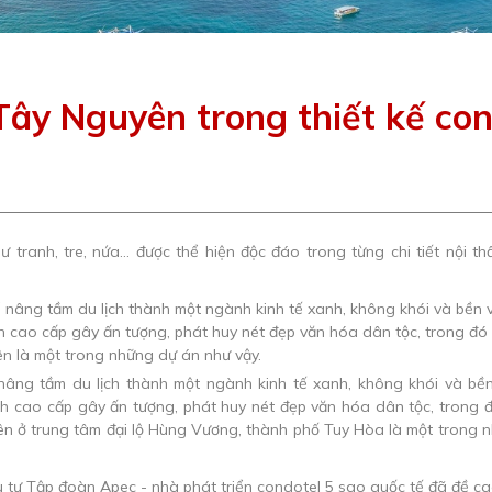
ây Nguyên trong thiết kế con
hư tranh, tre, nứa… được thể hiện độc đáo trong từng chi tiết nội 
âng tầm du lịch thành một ngành kinh tế xanh, không khói và bề
ịch cao cấp gây ấn tượng, phát huy nét đẹp văn hóa dân tộc, trong đ
ở trung tâm đại lộ Hùng Vương, thành phố Tuy Hòa là một trong nh