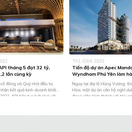
2022
Th1, 03rd, 2022
API tháng 5 đạt 32 tỷ,
Tiến độ dự án Apec Mand
,2 lần cùng kỳ
Wyndham Phú Yên làm hài
khách hàng
 cổ đông và Quý nhà đầu tư,
Ngay tại đại lộ Hùng Vương, t
i nhận kết quả kinh doanh khởi
Hòa, một dự án căn hộ nghỉ d
2022, API tiếp tục bứt phá với
đang dần hình thành với tên g
 32 tỷ, doanh thu đạt 135 tỷ, lần
Mandala Wyndham Phú Yên do
 3,2 lần và 2,7 lần so với cùng
Apec làm chủ đầu tư. Bảo chứng
háng 05/2022, […]
thi công thần tốc Là dự án có 
[…]