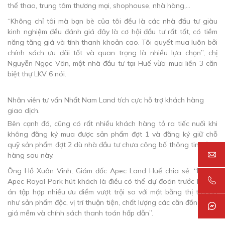
thể thao, trung tâm thương mại, shophouse, nhà hàng,…
“Không chỉ tôi mà bạn bè của tôi đều là các nhà đầu tư giàu
kinh nghiệm đều đánh giá đây là cơ hội đầu tư rất tốt, có tiềm
năng tăng giá và tính thanh khoản cao. Tôi quyết mua luôn bởi
chính sách ưu đãi tốt và quan trọng là nhiều lựa chọn”, chị
Nguyễn Ngọc Vân, một nhà đầu tư tại Huế vừa mua liền 3 căn
biệt thự LKV 6 nói.
Nhân viên tư vấn Nhất Nam Land tích cực hỗ trợ khách hàng
giao dịch.
Bên cạnh đó, cũng có rất nhiều khách hàng tỏ ra tiếc nuối khi
không đăng ký mua được sản phẩm đợt 1 và đăng ký giữ chỗ
quỹ sản phẩm đợt 2 dù nhà đầu tư chưa công bố thông tin bảng
hàng sau này.
Ông Hồ Xuân Vinh, Giám đốc Apec Land Huế chia sẻ: “Dự án
Apec Royal Park hút khách là điều có thể dự đoán trước bởi dự
án tập hợp nhiều ưu điểm vượt trội so với mặt bằng thị trường
như sản phẩm độc, vị trí thuận tiện, chất lượng các căn đồng đều,
giá mềm và chính sách thanh toán hấp dẫn”.