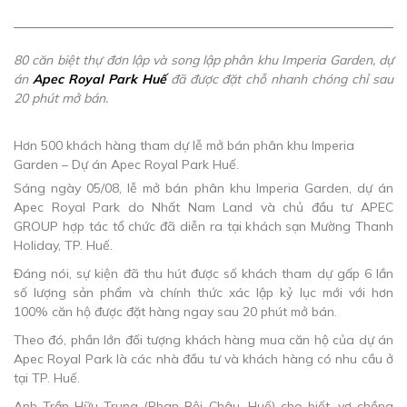
80 căn biệt thự đơn lập và song lập phân khu Imperia Garden, dự
án
Apec Royal Park Huế
đã được đặt chỗ nhanh chóng chỉ sau
20 phút mở bán.
Hơn 500 khách hàng tham dự lễ mở bán phân khu Imperia
Garden – Dự án Apec Royal Park Huế.
Sáng ngày 05/08, lễ mở bán phân khu Imperia Garden, dự án
Apec Royal Park do Nhất Nam Land và chủ đầu tư APEC
GROUP hợp tác tổ chức đã diễn ra tại khách sạn Mường Thanh
Holiday, TP. Huế.
Đáng nói, sự kiện đã thu hút được số khách tham dự gấp 6 lần
số lượng sản phẩm và chính thức xác lập kỷ lục mới với hơn
100% căn hộ được đặt hàng ngay sau 20 phút mở bán.
Theo đó, phần lớn đối tượng khách hàng mua căn hộ của dự án
Apec Royal Park là các nhà đầu tư và khách hàng có nhu cầu ở
tại TP. Huế.
Anh Trần Hữu Trung (Phan Bội Châu, Huế) cho biết, vợ chồng