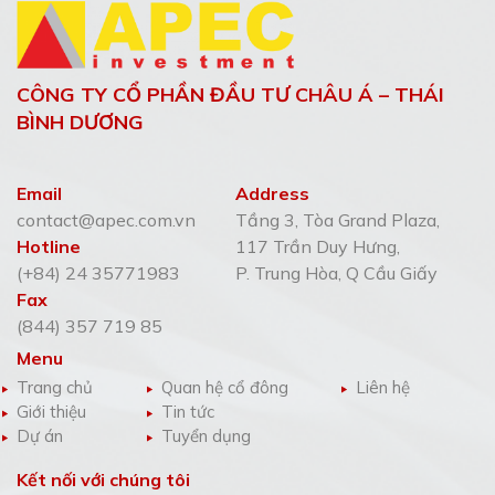
CÔNG TY CỔ PHẦN ĐẦU TƯ CHÂU Á – THÁI
BÌNH DƯƠNG
Email
Address
contact@apec.com.vn
Tầng 3, Tòa Grand Plaza,
Hotline
117 Trần Duy Hưng,
(+84) 24 35771983
P. Trung Hòa, Q Cầu Giấy
Fax
(844) 357 719 85
Menu
Trang chủ
Quan hệ cổ đông
Liên hệ
Giới thiệu
Tin tức
Dự án
Tuyển dụng
Kết nối với chúng tôi