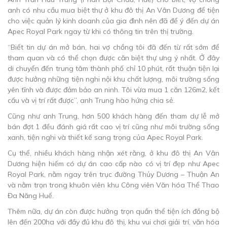
anh có nhu cầu mua biệt thự ở khu đô thị An Vân Dương để tiện
cho việc quản lý kinh doanh của gia đình nên đã để ý đến dự án
Apec Royal Park ngay từ khi có thông tin trên thị trường.
“Biết tin dự án mở bán, hai vợ chồng tôi đã đến từ rất sớm để
tham quan và có thể chọn được căn biệt thự ưng ý nhất. Ở đây
di chuyển đến trung tâm thành phố chỉ 10 phút, rất thuận tiện lại
được hưởng những tiện nghi nội khu chất lượng, môi trường sống
yên tĩnh và được đảm bảo an ninh. Tôi vừa mua 1 căn 126m2, kết
cấu và vị trí rất được”, anh Trung hào hứng chia sẻ.
Cũng như anh Trung, hơn 500 khách hàng đến tham dự lễ mở
bán đợt 1 đều đánh giá rất cao vị trí cũng như môi trường sống
xanh, tiện nghi và thiết kế sang trọng của Apec Royal Park.
Cụ thể, nhiều khách hàng nhận xét rằng, ở khu đô thị An Vân
Dương hiện hiếm có dự án cao cấp nào có vị trí đẹp như Apec
Royal Park, nằm ngay trên trục đường Thủy Dương – Thuận An
và nằm trọn trong khuôn viên khu Công viên Văn hóa Thể Thao
Đa Năng Huế.
Thêm nữa, dự án còn được hưởng trọn quần thể tiện ích đồng bộ
lên đến 200ha với đầy đủ khu đô thị, khu vui chơi giải trí, văn hóa