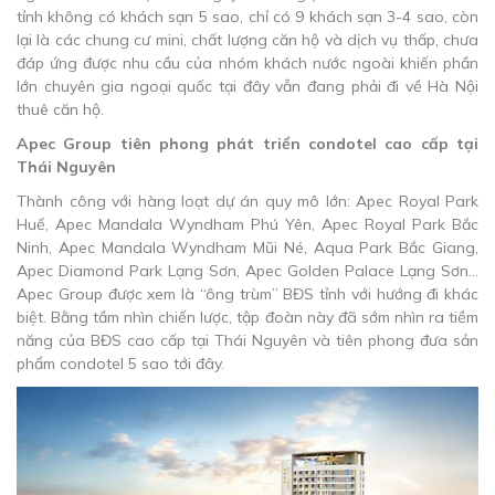
tỉnh không có khách sạn 5 sao, chỉ có 9 khách sạn 3-4 sao, còn
lại là các chung cư mini, chất lượng căn hộ và dịch vụ thấp, chưa
đáp ứng được nhu cầu của nhóm khách nước ngoài khiến phần
lớn chuyên gia ngoại quốc tại đây vẫn đang phải đi về Hà Nội
thuê căn hộ.
Apec Group tiên phong phát triển condotel cao cấp tại
Thái Nguyên
Thành công với hàng loạt dự án quy mô lớn: Apec Royal Park
Huế, Apec Mandala Wyndham Phú Yên, Apec Royal Park Bắc
Ninh, Apec Mandala Wyndham Mũi Né, Aqua Park Bắc Giang,
Apec Diamond Park Lạng Sơn, Apec Golden Palace Lạng Sơn…
Apec Group được xem là “ông trùm” BĐS tỉnh với hướng đi khác
biệt. Bằng tầm nhìn chiến lược, tập đoàn này đã sớm nhìn ra tiềm
năng của BĐS cao cấp tại Thái Nguyên và tiên phong đưa sản
phẩm condotel 5 sao tới đây.