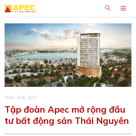
S
k
i
p
t
o
c
o
n
t
e
n
t
Th11, 05th, 2021
Tập đoàn Apec mở rộng đầu
tư bất động sản Thái Nguyên