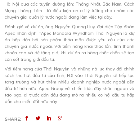
Hà Nội qua các tuyến đường lớn: Thống Nhất, Bắc Nam, Cách
Mạng Tháng Tám…, là điều kiện an cư lý tưởng cho nhóm các
chuyên gia, quản lý nước ngoài đang làm việc tại đây.
Đánh giá về dự án, ông Nguyễn Quang Huy, đại diện Tập đoàn
Apec nhận định: “Apec Mandala Wyndham Thái Nguyên là dự
án hấp dẫn bởi sản phẩm thỏa mãn được yêu cầu của các
chuyên gia nước ngoài. Với tiềm năng khai thác lớn, tính thanh
khoản cao và dễ tăng giá, khi dự án ra hàng chắc chắn sẽ tạo
cơn sốt trong giới đầu tư.”
Với tiềm năng của Thái Nguyên và những nỗ lực thay đổi chính
sách thu hút đầu tư của tỉnh, FDI vào Thái Nguyên sẽ tiếp tục
tăng trưởng và hút thêm nhiều doanh nghiệp nước ngoài đến
đầu tư hơn nữa. Apec Group với chiến lược đầy khôn ngoan và
táo bạo, đi trước đón đầu đang mở ra nhiều cơ hội đầu tư hấp
dẫn cho miền đất hứa này.
SHARE: