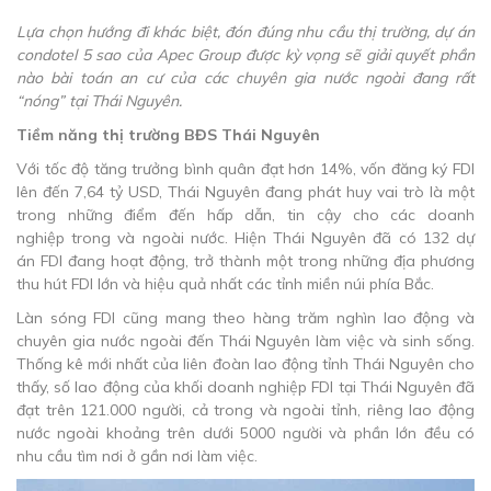
Lựa chọn hướng đi khác biệt, đón đúng nhu cầu thị trường, dự án
condotel 5 sao của Apec Group được kỳ vọng sẽ giải quyết phần
nào bài toán an cư của các chuyên gia nước ngoài đang rất
“nóng” tại Thái Nguyên.
Tiềm năng thị trường BĐS Thái Nguyên
Với tốc độ tăng trưởng bình quân đạt hơn 14%, vốn đăng ký FDI
lên đến 7,64 tỷ USD, Thái Nguyên đang phát huy vai trò là một
trong những điểm đến hấp dẫn, tin cậy cho các doanh
nghiệp trong và ngoài nước. Hiện Thái Nguyên đã có 132 dự
án FDI đang hoạt động, trở thành một trong những địa phương
thu hút FDI lớn và hiệu quả nhất các tỉnh miền núi phía Bắc.
Làn sóng FDI cũng mang theo hàng trăm nghìn lao động và
chuyên gia nước ngoài đến Thái Nguyên làm việc và sinh sống.
Thống kê mới nhất của liên đoàn lao động tỉnh Thái Nguyên cho
thấy, số lao động của khối doanh nghiệp FDI tại Thái Nguyên đã
đạt trên 121.000 người, cả trong và ngoài tỉnh, riêng lao động
nước ngoài khoảng trên dưới 5000 người và phần lớn đều có
nhu cầu tìm nơi ở gần nơi làm việc.