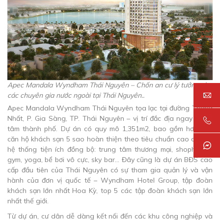
Apec Mandala Wyndham Thái Nguyên – Chốn an cư lý tưởng cho
các chuyên gia nước ngoài tại Thái Nguyên..
Apec Mandala Wyndham Thái Nguyên tọa lạc tại đường Thống
Nhất, P. Gia Sàng, TP. Thái Nguyên – vị trí đắc địa ngay trung
tâm thành phố. Dự án có quy mô 1,351m2, bao gồm hơn 200
căn hộ khách sạn 5 sao hoàn thiện theo tiêu chuẩn cao cấp và
hệ thống tiện ích đồng bộ: trung tâm thương mại, shophouse,
gym, yoga, bể bơi vô cực, sky bar… Đây cũng là dự án BĐS cao
cấp đầu tiên của Thái Nguyên có sự tham gia quản lý và vận
hành của đơn vị quốc tế – Wyndham Hotel Group, tập đoàn
khách sạn lớn nhất Hoa Kỳ, top 5 các tập đoàn khách sạn lớn
nhất thế giới.
Từ dự án, cư dân dễ dàng kết nối đến các khu công nghiệp và