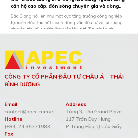
căn hộ cao cấp, đón sóng chuyên gia và dòng
tiền đầu tư
Bắc Giang nổi lên như một cực tăng trưởng công nghiệp
tại miền Bắc, thu hút mạnh dòng vốn đầu tư và lực lượng
chuyên gia, kỹ sư đến làm việc lâu dài. Tuy nhiên, thị
trường nhà ở vẫn thiếu hụt căn hộ cao cấp đáp ứng nhu
cầu lưu trú chất lượng và […]
CÔNG TY CỔ PHẦN ĐẦU TƯ CHÂU Á – THÁI
BÌNH DƯƠNG
Email
Address
contact@apec.com.vn
Tầng 3, Tòa Grand Plaza,
Hotline
117 Trần Duy Hưng,
(+84) 24 35771983
P. Trung Hòa, Q Cầu Giấy
Fax