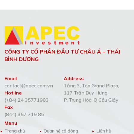
â
n
t
r
a
CÔNG TY CỔ PHẦN ĐẦU TƯ CHÂU Á – THÁI
n
BÌNH DƯƠNG
g
b
Email
Address
contact@apec.com.vn
Tầng 3, Tòa Grand Plaza,
à
Hotline
117 Trần Duy Hưng,
i
(+84) 24 35771983
P. Trung Hòa, Q Cầu Giấy
v
Fax
(844) 357 719 85
i
Menu
ế
Trang chủ
Quan hệ cổ đông
Liên hệ