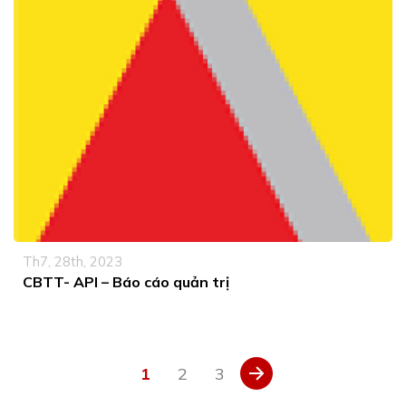
Th7, 28th, 2023
CBTT- API – Báo cáo quản trị
P
1
2
3
h