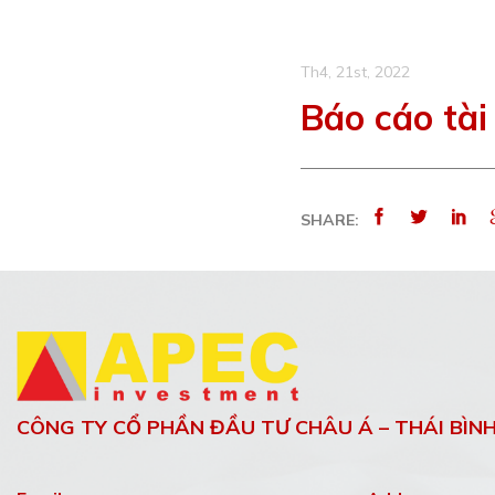
Th4, 21st, 2022
Báo cáo tài
SHARE:
CÔNG TY CỔ PHẦN ĐẦU TƯ CHÂU Á – THÁI BÌN